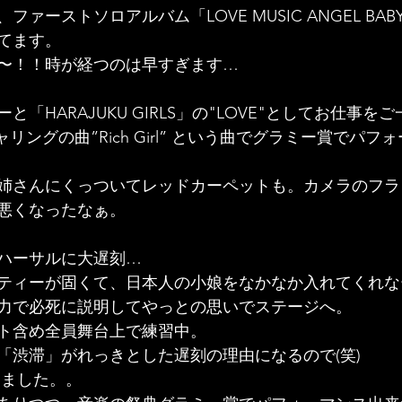
ァーストソロアルバム「LOVE MUSIC ANGEL BA
してます。
だ〜！！時が経つのは早すぎます…
「HARAJUKU GIRLS」の"LOVE"としてお仕事を
リングの曲”Rich Girl” という曲でグラミー賞でパ
姉さんにくっついてレッドカーペットも。カメラのフラ
悪くなったなぁ。
ハーサルに大遅刻…
ティーが固くて、日本人の小娘をなかなか入れてくれな
力で必死に説明してやっとの思いでステージへ。
ト含め全員舞台上で練習中。
「渋滞」がれっきとした遅刻の理由になるので(笑)
しました。。