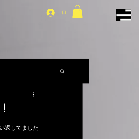
ログイン
！
い返してました