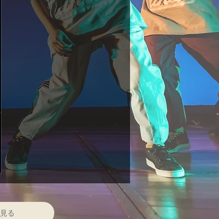
00￥
見る