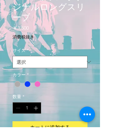
ジナルロングスリ
ーブ
価
￥3,500
格
消費税抜き
サイズ
*
カラー
*
数量
*
カートに追加する