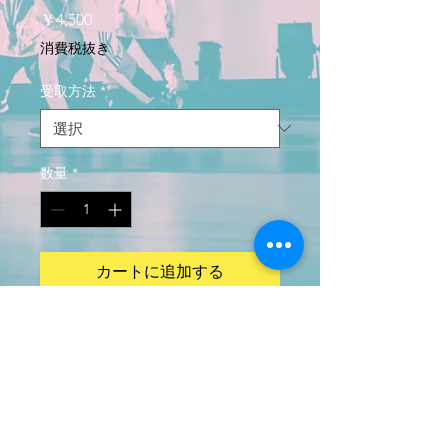
価
￥4,500
格
消費税抜き
受取方法
*
数量
*
カートに追加する
フリーサイズ（５５〜６０
cm/アメリカンバンド調整）
アクリル85%
ウール15%