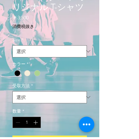
リジナル T-シャツ
価
￥3,500
格
消費税抜き
Size
*
カラー
*
受取方法
*
数量
*