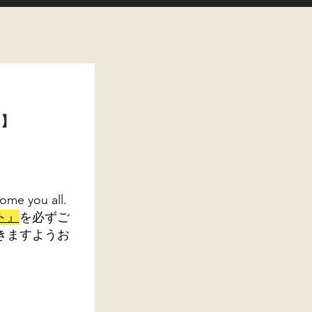
ト】
ome you all.
ト』
を必ずご
きますようお