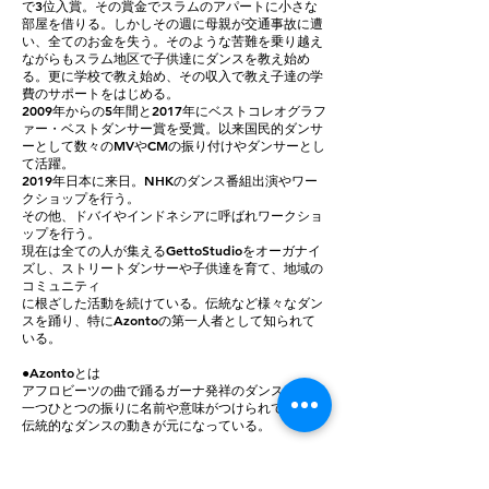
で3位入賞。その賞金でスラムのアパートに小さな
部屋を借りる。しかしその週に母親が交通事故に遭
い、全てのお金を失う。そのような苦難を乗り越え
ながらもスラム地区で子供達にダンスを教え始め
る。更に学校で教え始め、その収入で教え子達の学
費のサポートをはじめる。
2009年からの5年間と2017年にベストコレオグラフ
ァー・ベストダンサー賞を受賞。以来国民的ダンサ
ーとして数々のMVやCMの振り付けやダンサーとし
て活躍。
2019年日本に来日。NHKのダンス番組出演やワー
クショップを行う。
その他、ドバイやインドネシアに呼ばれワークショ
ップを行う。
現在は全ての人が集えるGettoStudioをオーガナイ
ズし、ストリートダンサーや子供達を育て、地域の
コミュニティ
に根ざした活動を続けている。伝統など様々なダン
スを踊り、特にAzontoの第一人者として知られて
いる。
●Azontoとは
アフロビーツの曲で踊るガーナ発祥のダンス。
一つひとつの振りに名前や意味がつけられている。
伝統的なダンスの動きが元になっている。