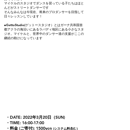
マイケルのスタジオでダンスを習っている子たちはほと
んどがストリートダンサーです
そんなみんなは今現在、将来のプロダンサーを目指して
日々レッスンしています！
●GettoStudio(ゲットースタジオ）とは
ガーナ共和国首
都アクラの海沿いにあるラバディ地区にある小さなスタ
ジオ。マイケルと、世界中のダンサー達の支援がここの
継続の助けになっています
・DATE: 2022年3月20日（SUN)
・TIME: 16:00-17:00
・料金 (ご寄付): 1500yen
(システム料含む）