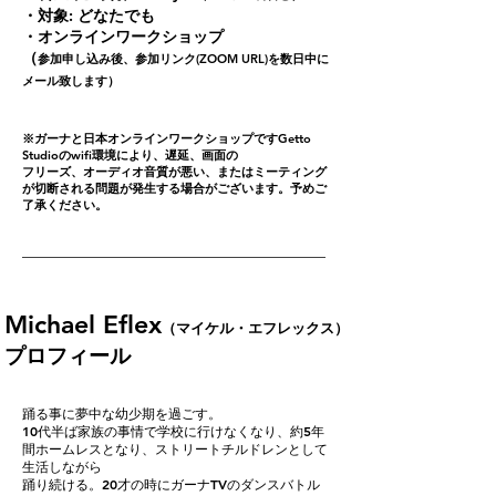
・対象: どなたでも
・オンラインワークショップ
（
参加申し込み後、参加リンク(ZOOM URL)を数日中に
メール致します）
※ガーナと日本オンラインワークショップですGetto
Studioのwifi環境により、遅延、画面の
フリーズ、オーディオ音質が悪い、またはミーティング
が切断される問題が発生する場合がございます。予めご
了承ください。
Michael Eflex
（マイケル・エフレックス）
プロフィール
踊る事に夢中な幼少期を過ごす。
10代半ば家族の事情で学校に行けなくなり、約5年
間ホームレスとなり、ストリートチルドレンとして
生活しながら
踊り続ける。20才の時にガーナTVのダンスバトル