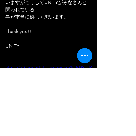
いますがこうしてUNITYがみなさんと
関われている
事が本当に嬉しく思います。
Thank you!!
UNITY.
https://video.wixstatic.com/video/16dd85_f89
fe048101342a7a2ba9284411def43/480p/mp4/fi
le.mp4