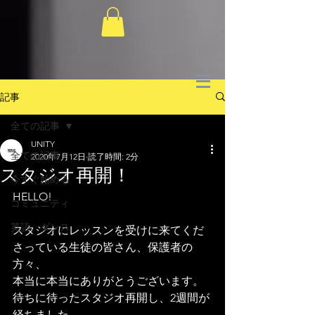
記事
全ての記事
UNITY
全ての記事
2020年7月12日
読了時間: 2分
スタジオ再開！
今すぐ始める
HELLO!
コミュニティ
英語、ダンス
スタジオにレッスンを受けに来てくだ
さっている生徒の皆さん、保護者の
方々、
本当に本当にありがとうございます。
待ちに待ったスタジオ再開し、2週間が
経ちました。