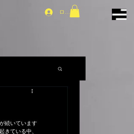
ログイン
が続いています
起きている中、