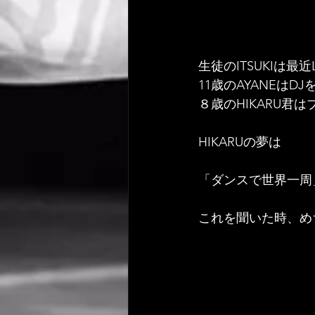
生徒のITSUKIは最
11歳のAYANEはD
８歳のHIKARU君
HIKARUの夢は
「ダンスで世界一周
これを聞いた時、め